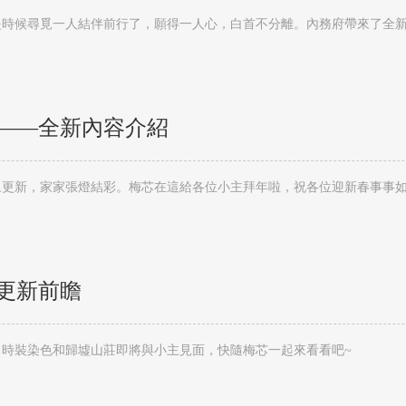
是時候尋覓一人結伴前行了，願得一人心，白首不分離。內務府帶來了全
——全新內容介紹
更新前瞻
時裝染色和歸墟山莊即將與小主見面，快隨梅芯一起來看看吧~