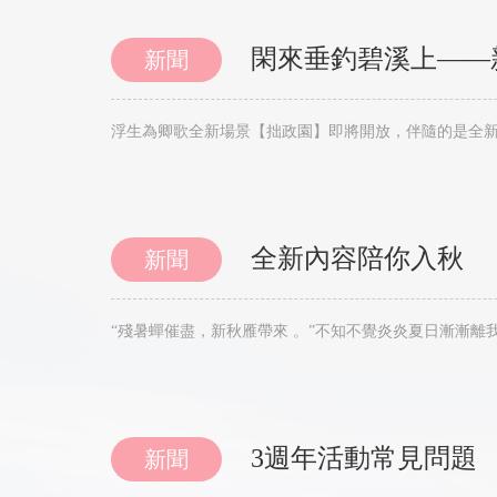
閑來垂釣碧溪上——
新聞
浮生為卿歌全新場景【拙政園】即將開放，伴隨的是全新
全新內容陪你入秋
新聞
3週年活動常見問題
新聞