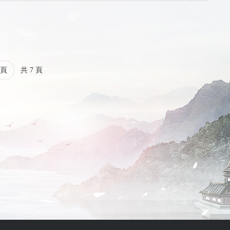
頁
共 7 頁