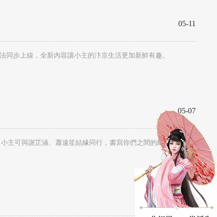
05-11
玩法同步上線，全新內容讓小主的汴京生活更加新鮮有趣。
05-07
，小主可與謝芷涵、蕭遠笙結緣同行，書寫你們之間的絕美故事。
03-13