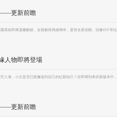
——更新前瞻
園系統即將溫馨解鎖，全新劇情再續傳奇，更有全新坐騎、頭像DIY等
緣人物即將登場
茫茫人海，小主是否已經邂逅到自己的紅顏知己？在即將到來的新版本中
——更新前瞻