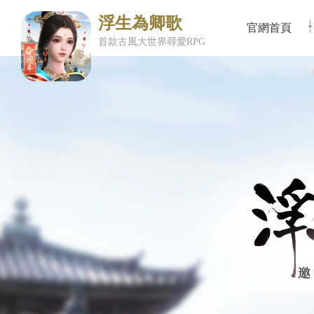
浮生為卿歌
官網首頁
首款古風大世界尋愛RPG