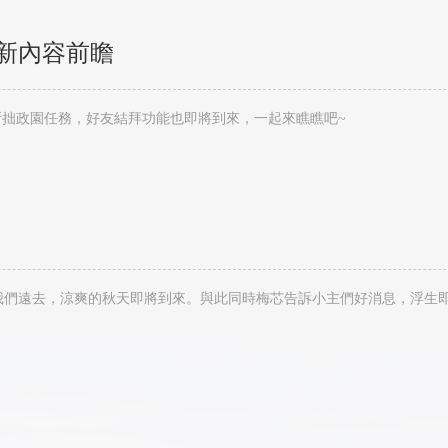
新內容前瞻
拙政園任務，好友結拜功能也即將到來，一起來瞧瞧吧~