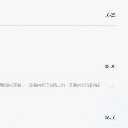
10-25
08-26
“殘暑蟬催盡，新秋雁帶來 。”不知不覺炎炎夏日漸漸離我們遠去，涼爽的秋天即將到來。與此同時梅芯告訴小主們好消息，浮生即將迎來更新，一波新內容正在路上啦！具體內容請看梅芯一一介紹哦~
06-10