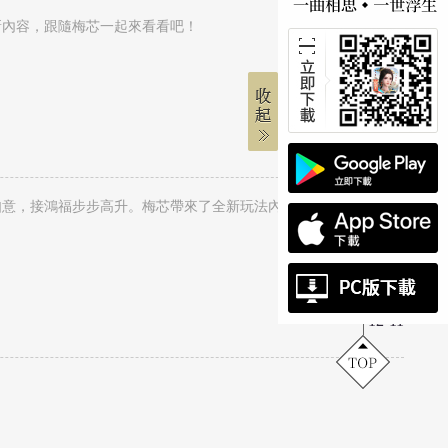
新內容，跟隨梅芯一起來看看吧！
01-21
新春將至，汴京城迎來了一年來最熱鬧的時候，四處萬象更新，家家張燈結彩。梅芯在這給各位小主拜年啦，祝各位迎新春事事如意，接鴻福步步高升。梅芯帶來了全新玩法內容，一起來看看吧！
12-11