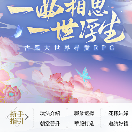
玩法介紹
職業選擇
花樣結緣
朝堂晉升
華服打造
邀請好禮