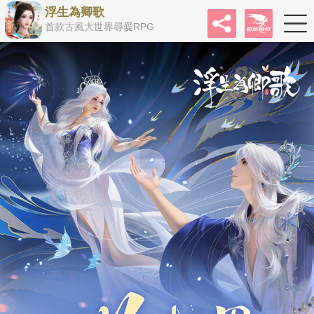
浮生為卿歌
首款古風大世界尋愛RPG