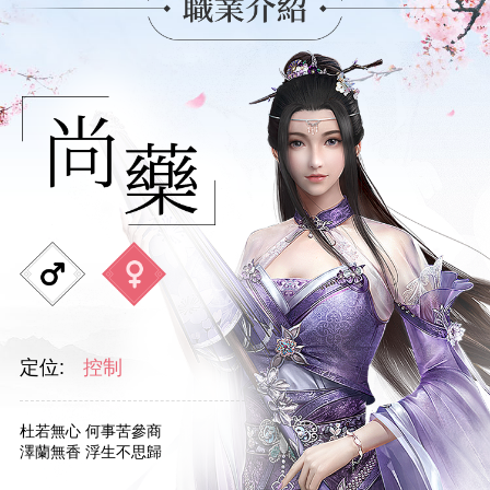
定位:
控制
杜若無心 何事苦參商
澤蘭無香 浮生不思歸