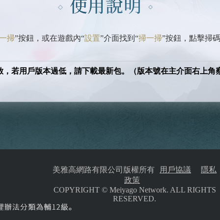
一掃
”按鈕，或在遊戲內“
設置
”介面找到“
掃一掃
”按鈕，點擊掃
體開啟，若用戶版本過低，請下載最新包。（版本號在主介面右上角
美雅高網路有限公司版權所有
用戶協議
隱私
政策
COPYRIGHT © Meiyago Network. ALL RIGHTS
RESERVED.