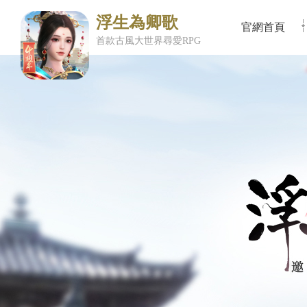
浮生為卿歌
官網首頁
首款古風大世界尋愛RPG